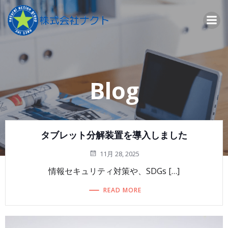
コ
ン
テ
ン
ツ
へ
ス
Blog
キ
ッ
プ
タブレット分解装置を導入しました
11月 28, 2025
情報セキュリティ対策や、SDGs […]
READ MORE