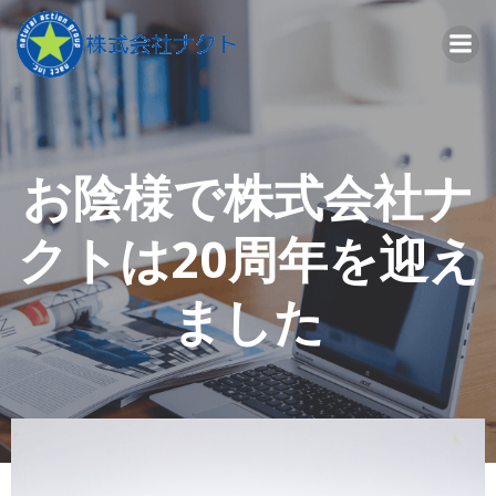
コ
ン
テ
ン
ツ
へ
ス
お陰様で株式会社ナ
キ
ッ
クトは20周年を迎え
プ
ました